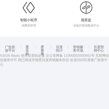
智能小程序
观星盘
消费者管理
全链AI营销数据平台
广告投
爱
爱
百度
营销服
百度营
放平台
采
番
统计
务市场
销中心
购
番
©2026 Baidu
使用百度前必读
京公安网备 11000002000001号 互联网信
息服务许可 我已阅读并接受
百度营销服务协议
欢迎访问
百度推广政策中
心